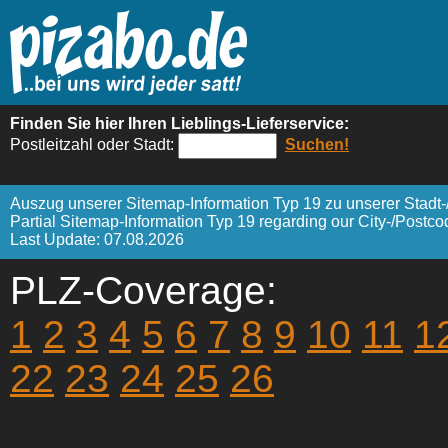
Finden Sie hier Ihren Lieblings-Lieferservice:
Postleitzahl oder Stadt:
Suchen!
Auszug unserer Sitemap-Information Typ 19 zu unserer Stadt-
Partial Sitemap-Information Typ 19 regarding our City-/Postc
Last Update: 07.08.2026
PLZ-Coverage:
1
2
3
4
5
6
7
8
9
10
11
1
22
23
24
25
26