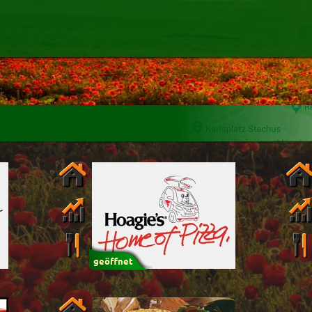
Mindestbestellwert
Name
hlung
Liefergebühr
Alter
(ältester Shop zuer
Schwäbisch
Tagesangebote
hte
Thailändisch
Dessert
h
Döner
Getränke
h
Burger
Sandwich
sch
Rösti
geöffnet
um
:
Uhr bestellen
94.6%