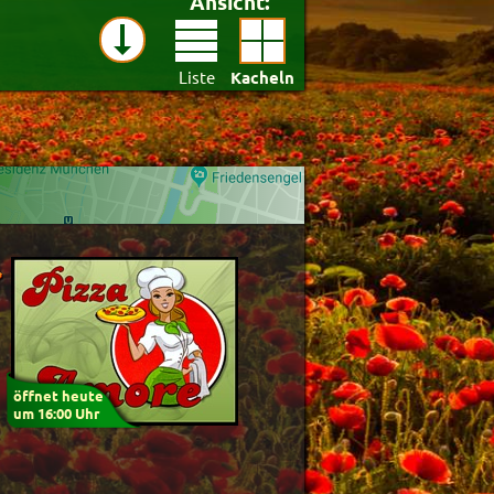
Ansicht:
Liste
Kacheln
st)
öffnet heute
um 16:00 Uhr
Anwenden
Zurücksetzen
91.4%