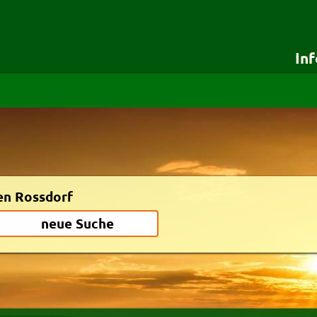
In
für Besteller
für Lieferdie
Startseite
Testshop
Details für Besteller
Styles
Lieferservice-App
Zuverlässigkeit
Weiterempfehlen
Newsletter
en Rossdorf
neue Suche