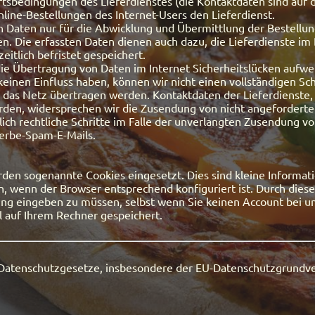
tsbedingungen des Lieferdienstes (die Kontaktdaten sind auf de
line-Bestellungen des Internet-Users den Lieferdienst.
hen Daten nur für die Abwicklung und Übermittlung der Bestellu
n. Die erfassten Daten dienen auch dazu, die Lieferdienste im 
eitlich befristet gespeichert.
ie Übertragung von Daten im Internet Sicherheitslücken aufwei
t keinen Einfluss haben, können wir nicht einen vollständigen S
r das Netz übertragen werden. Kontaktdaten der Lieferdienste
rden, widersprechen wir die Zusendung von nicht angeforderte
klich rechtliche Schritte im Falle der unverlangten Zusendung 
erbe-Spam-E-Mails.
den sogenannte Cookies eingesetzt. Dies sind kleine Informati
 wenn der Browser entsprechend konfiguriert ist. Durch diese C
ung eingeben zu müssen, selbst wenn Sie keinen Account bei u
l auf Ihrem Rechner gespeichert.
r Datenschutzgesetze, insbesondere der EU-Datenschutzgrundve