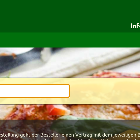
In
für Besteller
für Lieferdie
Startseite
Testshop
Details für Besteller
Styles
Lieferservice-App
Zuverlässigkeit
Weiterempfehlen
Newsletter
neue Suche
tellung geht der Besteller einen Vertrag mit dem jeweiligen B