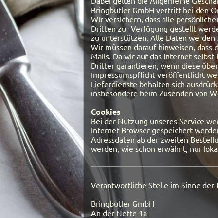
Dabei gelten die Allgemeine Geschäf
Bringbutler GmbH vertritt bei den On
Wir versichern, dass alle persönlic
Dritten zur Verfügung gestellt werde
zu unterstützen. Alle Daten werden z
Wir müssen darauf hinweisen, dass d
Mails. Da wir auf das Internet selbs
Dritter garantieren, wenn diese übe
Impressumspflicht veröffentlicht we
Lieferdienste behalten sich ausdrüc
insbesondere beim Zusenden von W
Cookies
Bei der Nutzung unseres Service wer
Internet-Browser gespeichert werden,
Adressdaten ab der zweiten Bestell
werden, wie schon erwähnt, nur loka
Verantwortliche Stelle im Sinne de
Bringbutler GmbH
An der Nette 1a