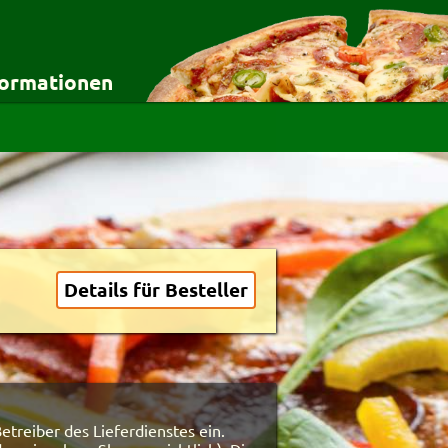
formationen
nste
Allgemeines
Nutzungsbedingungen
Datenschutz
Sicherheit
Kontakt
AGB
Impressum
Details für Besteller
etreiber des Lieferdienstes ein.