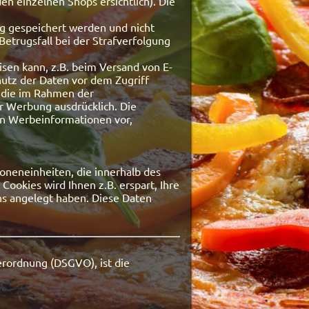
n einzelnen Shops ersichtlich). Die
ng gespeichert werden und nicht
Betrugsfall bei der Strafverfolgung
sen kann, z.B. beim Versand von E-
chutz der Daten vor dem Zugriff
, die im Rahmen der
r Werbung ausdrücklich. Die
von Werbeinformationen vor,
oneneinheiten, die innerhalb des
ookies wird Ihnen z.B. erspart, Ihre
ns angelegt haben. Diese Daten
rordnung (DSGVO), ist die