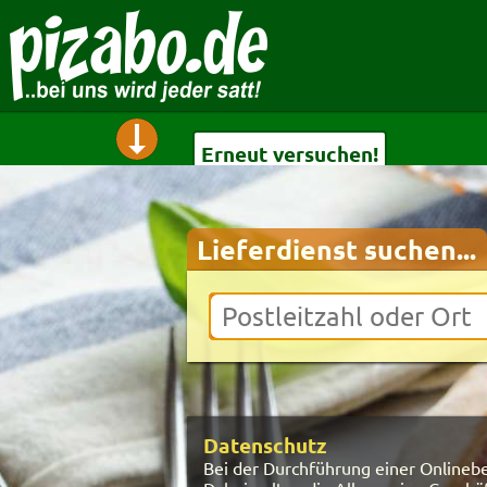
Erneut versuchen!
Lieferdienst suchen...
Erneut versuchen!
Letzte Suche:
Karten-Ansicht
anzeigen
Datenschutz
Bei der Durchführung einer Onlinebes