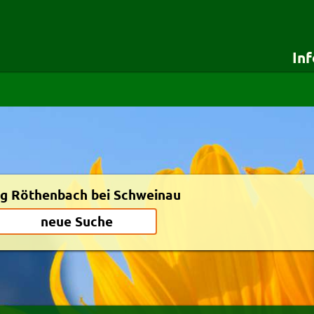
In
für Besteller
für Lieferdie
Startseite
Testshop
Details für Besteller
Styles
Lieferservice-App
Zuverlässigkeit
Weiterempfehlen
Newsletter
g Röthenbach bei Schweinau
neue Suche