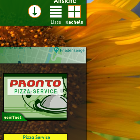
Ansicht:
Liste
Kacheln
st)
geöffnet
Anwenden
Zurücksetzen
94.4%