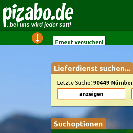
Erneut versuchen!
Lieferdienst suchen...
Erneut versuchen!
Letzte Suche:
90449 Nürnber
anzeigen
Suchoptionen