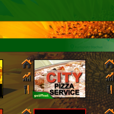
Mindestbestellwert
Name
hlung
Liefergebühr
Alter
(ältester Shop zuer
n
Burger
Dessert
Sandwich
Getränke
hte
Mittagsangebot
h
Vorspeisen
Suppen
sch
Kindergerichte
geöffnet
um
:
Uhr bestellen
94.7%