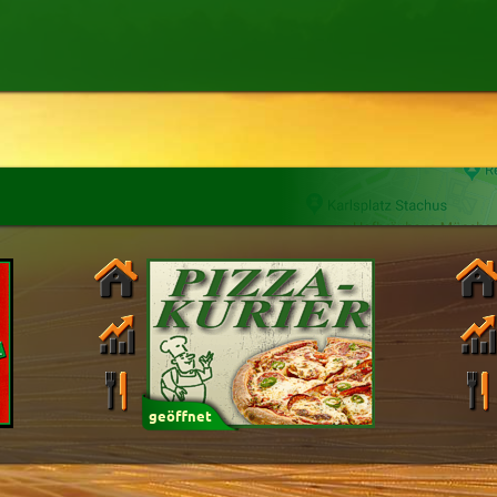
Mindestbestellwert
Name
hlung
Liefergebühr
Alter
(ältester Shop zuer
n
Mexikanisch
Schnitzel
Schwäbisch
Kindergerichte
e
Burger
Dessert
h
Fingerfood
Getränke
h
Sandwich
Rösti
geöffnet
um
:
Uhr bestellen
84.8%