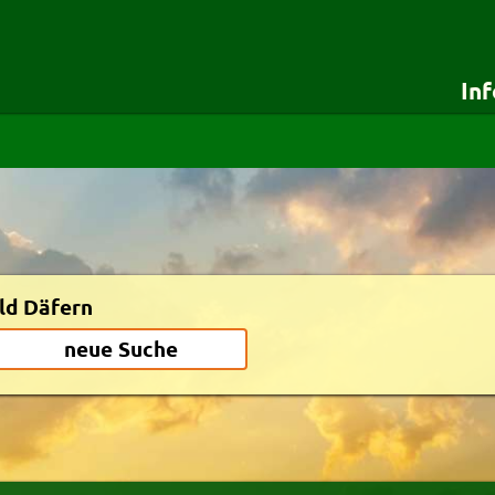
In
für Besteller
für Lieferdie
Startseite
Testshop
Details für Besteller
Styles
Lieferservice-App
Zuverlässigkeit
Weiterempfehlen
Newsletter
ld Däfern
neue Suche