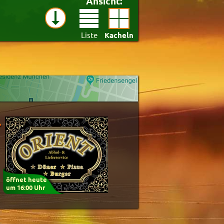
Ansicht:
Liste
Kacheln
st)
öffnet heute
um 16:00 Uhr
Anwenden
Zurücksetzen
85.4%