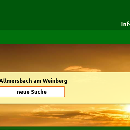
In
für Besteller
für Lieferdie
Startseite
Testshop
Details für Besteller
Styles
Lieferservice-App
Zuverlässigkeit
Weiterempfehlen
Newsletter
Allmersbach am Weinberg
neue Suche