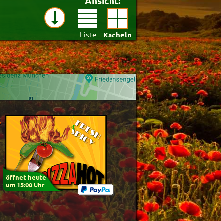
Ansicht:
Liste
Kacheln
st)
öffnet heute
um 15:00 Uhr
Anwenden
Zurücksetzen
89.1%