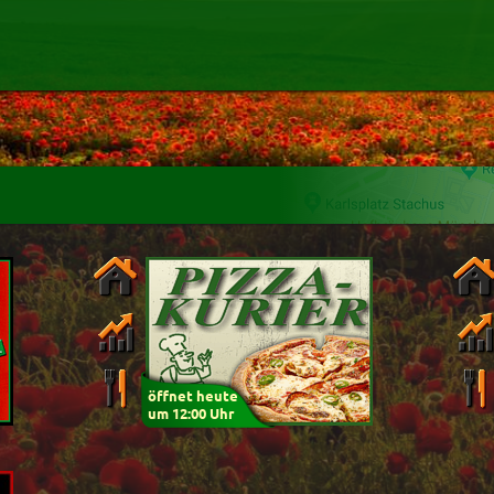
Mindestbestellwert
Name
hlung
Liefergebühr
Alter
(ältester Shop zuer
n
Mexikanisch
Rösti
Schwäbisch
Schnitzel
e
Thailändisch
Tagesangebote
h
Burger
Dessert
h
Fingerfood
Getränke
Sandwich
öffnet heute
um 12:00 Uhr
um
:
Uhr bestellen
84.8%