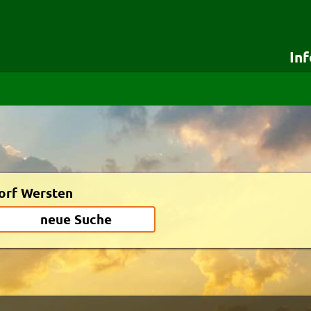
In
für Besteller
für Lieferdie
Startseite
Testshop
Details für Besteller
Styles
Lieferservice-App
Zuverlässigkeit
Weiterempfehlen
Newsletter
orf Wersten
neue Suche