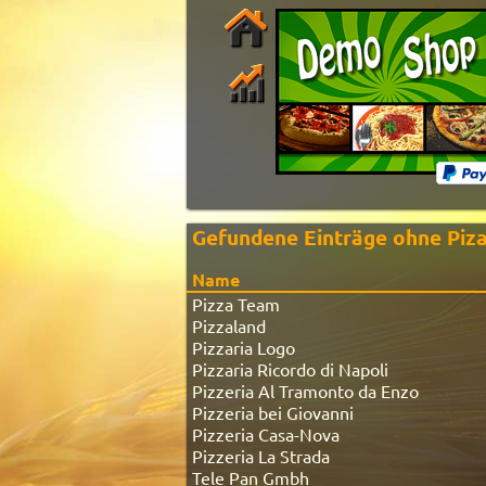
Karten-Ansicht
96.3%
Gefundene Einträge ohne Piza
5 Sterne
548
Name
4 Sterne
28
3 Sterne
0
Pizza Team
2 Sterne
0
Pizzaland
1 Stern
0
Pizzaria Logo
Pizzaria Ricordo di Napoli
Pizzeria Al Tramonto da Enzo
Pizzeria bei Giovanni
Pizzeria Casa-Nova
Pizzeria La Strada
Tele Pan Gmbh