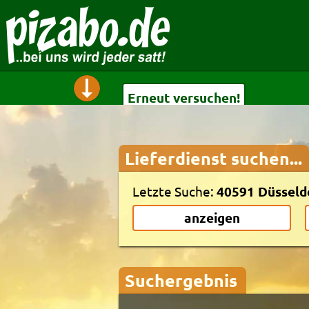
Erneut versuchen!
Lieferdienst suchen...
Erneut versuchen!
Letzte Suche:
40591 Düsseld
anzeigen
Suchergebnis