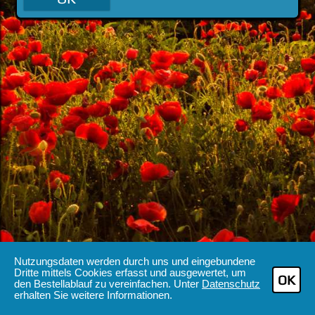
Nutzungsdaten werden durch uns und eingebundene
Dritte mittels Cookies erfasst und ausgewertet, um
OK
den Bestellablauf zu vereinfachen. Unter
Datenschutz
erhalten Sie weitere Informationen.