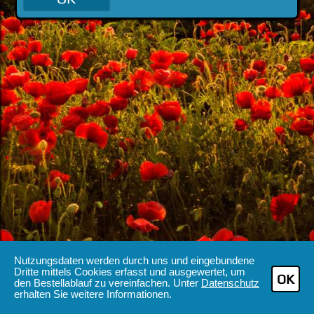
Nutzungsdaten werden durch uns und eingebundene
Dritte mittels Cookies erfasst und ausgewertet, um
OK
den Bestellablauf zu vereinfachen. Unter
Datenschutz
erhalten Sie weitere Informationen.