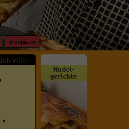
Impressum
ch Willkommen in unserem Onlineshop - 
Nudel-
Dessert
gerichte
n
Uhr