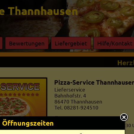
ce Thannhausen
Bewertungen
Liefergebiet
Hilfe/Kontakt
Herzli
Pizza-Service Thannhause
Lieferservice
Bahnhofstr. 4
86470
Thannhausen
Tel. 08281-924510
Öffnungszeiten
Öffnungszeiten
Mo-Fr:
11:00-
13:30 und
17:00-
22:30 
Sa:
16:00-
22:30 Uhr