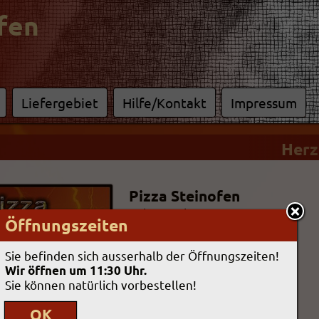
fen
Liefergebiet
Hilfe/Kontakt
Impressum
Herzl
Pizza Steinofen
Sülzgürtel 28
Öffnungszeiten
50937
Köln
Tel. 0221-5504050
Sie befinden sich ausserhalb der Öffnungszeiten!
Öffnungszeiten
Wir öffnen um 11:30 Uhr.
Mo:
Ruhetag
Sie können natürlich vorbestellen!
Di-Mi:
11:30-
22:30 Uhr
Do:
17:00-
22:30 Uhr