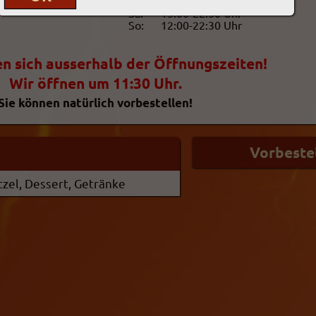
Fr:
11:30-
22:30 Uhr
Sa:
15:00-
22:30 Uhr
So:
12:00-
22:30 Uhr
en sich ausserhalb der Öffnungszeiten!
Wir öffnen um 11:30 Uhr.
Sie können natürlich vorbestellen!
itzel, Dessert, Getränke