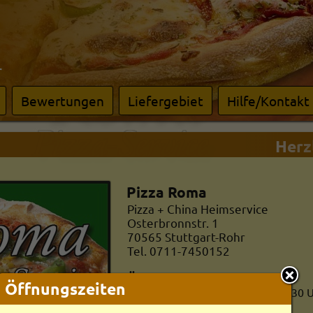
r
Bewertungen
Liefergebiet
Hilfe/Kontakt
Herzli
Pizza Roma
Pizza + China Heimservice
Osterbronnstr. 1
70565
Stuttgart-Rohr
Tel. 0711-7450152
Öffnungszeiten
Öffnungszeiten
Mo:
10:30-
13:30 und
16:30-
22:30 
Di:
Ruhetag