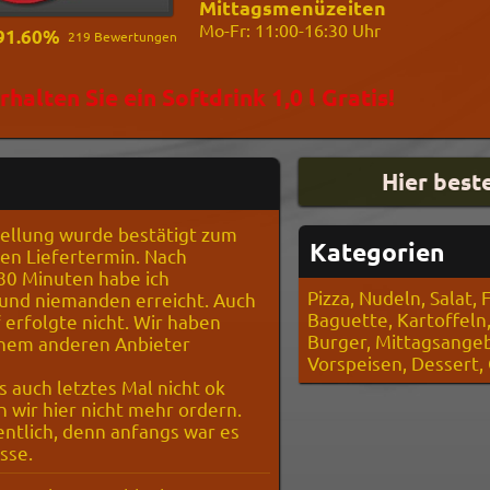
Mittagsmenüzeiten
Mo-Fr:
11:00-
16:30 Uhr
91.60%
219
Bewertungen
rhalten Sie ein Softdrink 1,0 l Gratis!
ellung wurde bestätigt zum
Kategorien
n Liefertermin. Nach
80 Minuten habe ich
Pizza, Nudeln, Salat, F
und niemanden erreicht. Auch
Baguette, Kartoffeln,
 erfolgte nicht. Wir haben
Burger, Mittagsangeb
inem anderen Anbieter
Vorspeisen, Dessert,
 auch letztes Mal nicht ok
 wir hier nicht mehr ordern.
entlich, denn anfangs war es
asse.