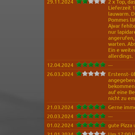
29.11.2024
2 x Top, da
Lieferzeit 
lauwarm. Di
Pommes läts
Ajvar fehlt
nur lapidar
angerufen,
warten. Ab
Ein e weit
allerdings
12.04.2024
---
26.03.2024
Erstenst- ü
angegeben-
bekommen. 
auf eine Be
nicht zu e
21.03.2024
Gerne immer
20.03.2024
---
01.02.2024
gute Pizza 
21.01.2024
Um 17:00 Uh