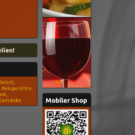
leisch,
 Reisgerichte,
ot,
Mobiler Shop
 Getränke