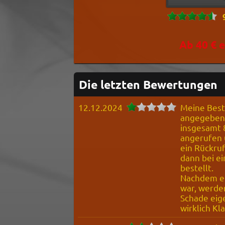
Ab 40 € e
Die letzten Bewertungen
12.12.2024
Meine Best
angegebene
insgesamt 
angerufen 
ein Rückruf
dann bei e
bestellt.
Nachdem es
war, werden
Schade eig
wirklich Kl