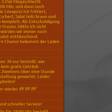
s 3.Mal Megaschlecht.
100 Min. und dann noch
e Cevapcici tot frittiert,
chert, Salat teils braun und
e komplett. Als Entschuldigung
e Frasen. Hätte ich nicht
 würden wir immer noch
solut enttäuschend.
ere Chance bekommt der Laden
.
ber 30 eur bestellt. wie
kein gratis Getränk
Zweitens-über eine Stunde
stellung gewartet. Leider
mphelen!
 wieder ðŸ‘ðŸ‘ðŸ‘
und schneller Service!
r für 19:00 Uhr bestellt.