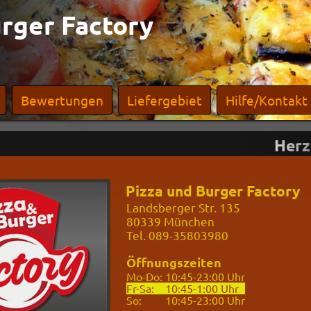
urger Factory
Bewertungen
Liefergebiet
Hilfe/Kontakt
Herzli
Pizza und Burger Factory
Landsberger Str. 135
80339
München
Tel. 089-35803980
Öffnungszeiten
Mo-Do:
10:45-
23:00 Uhr
Fr-Sa:
10:45-
1:00 Uhr
So:
10:45-
23:00 Uhr