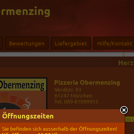
ermenzing
Bewertungen
Liefergebiet
Hilfe/Kontakt
Herzl
Pizzeria Obermenzing
Verdistr. 93
81247
München
Tel. 089-81099915
Öffnungszeiten
Öffnungszeiten
Mo-Fr:
11:00-
14:15 und
17:00-
22:30 
Sa:
12:00-
22:30 Uhr
Sie befinden sich ausserhalb der Öffnungszeiten!
So:
11:00-
22:30 Uhr