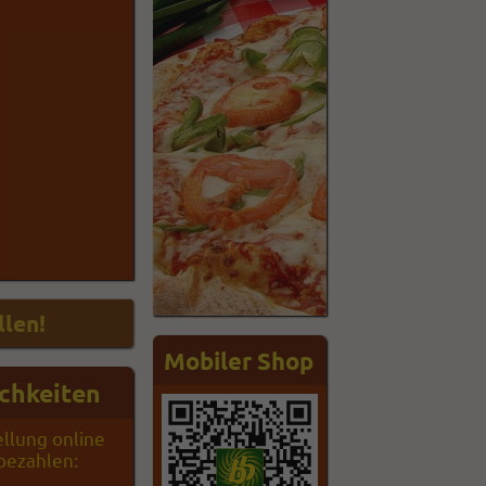
Mobiler Shop
chkeiten
ellung online
 bezahlen: