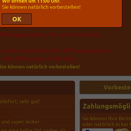
Wir öffnen um 11:00 Uhr.
Mittagsmenüzeiten
Sie können natürlich vorbestellen!
Mo-Fr:
11:00-
14:15 Uhr
90.00%
31
Bewertungen
ür Selbstabholer 10% Rabatt!
Mittagsgerichte, Eis und Getränke)
en sich ausserhalb der Öffnungszeiten!
Wir öffnen um 11:00 Uhr.
Sie können natürlich vorbestellen!
eliefert, sehr gut!
Zahlungsmögli
Sie können Ihre Best
h und super lecker.
oder natürlich in bar
am eine halbe Std. später als