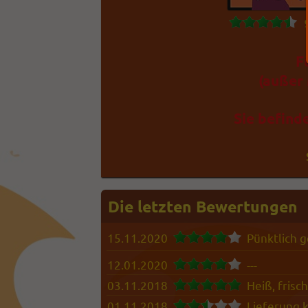
F
(außer 
Sie befind
Die letzten Bewertungen
15.11.2020
Pünktlich g
12.01.2020
---
03.11.2018
Heiß, frisc
01.11.2018
Lieferung k