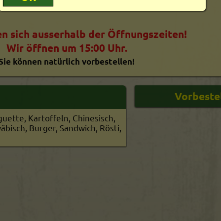
en sich ausserhalb der Öffnungszeiten!
Wir öffnen um 15:00 Uhr.
Sie können natürlich vorbestellen!
aguette, Kartoffeln, Chinesisch,
äbisch, Burger, Sandwich, Rösti,