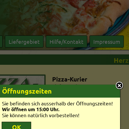
Liefergebiet
Hilfe/Kontakt
Impressum
Herzl
Pizza-Kurier
Lieferservice
Öffnungszeiten
Gartenstr. 37
71522
Backnang
Sie befinden sich ausserhalb der Öffnungszeiten!
Tel. 07191-1533
Wir öffnen um 15:00 Uhr.
Öffnungszeiten
Sie können natürlich vorbestellen!
Mo-Sa:
15:00-
2:00 Uhr
So:
12:00-
0:00 Uhr