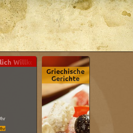
ich Willkommen in unserem Onlineshop - 
Griechische
Indische
Gerichte
Gericht
Uhr
Uhr