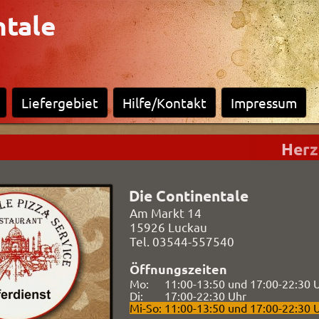
ntale
Liefergebiet
Hilfe/Kontakt
Impressum
Herzl
Die Continentale
Am Markt 14
15926
Luckau
Tel. 03544-557540
Öffnungszeiten
Mo:
11:00-
13:50 und
17:00-
22:30 
Di:
17:00-
22:30 Uhr
Mi-So:
11:00-
13:50 und
17:00-
22:30 