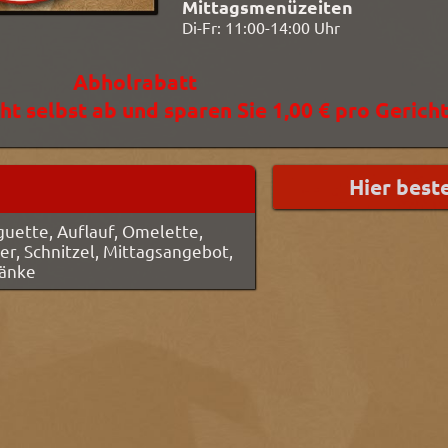
Mittagsmenüzeiten
Di-Fr:
11:00-
14:00 Uhr
Abholrabatt
ht selbst ab und sparen Sie 1,00 € pro Gericht
Baguette, Auflauf, Omelette,
ger, Schnitzel, Mittagsangebot,
ränke